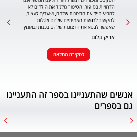
הטקסט ומעוררים רגשות הזדהות עם הנושא ועם 
הדמויות בסיפור. הסיפור מלמד את הילדים לא 
כמו כ
להביע מייד את הרצונות שלהם, ושעדיף לעצור, 
להקשיב לרגשות האמיתיים שלהם ולגלות 
עמוד
שאפשר לבטא את הרצונות שלהם בכנות ובאומץ, 
תוך התחשבות בזולת. שפת הכתיבה יפה, קולחת 
אריק בלום
ונעימה ותורמת לחוויה הרגשית של הילד. הנושא 
החינוכי-חברתי החשוב מוצג בצורה חיובית 
ורגשית בגובה העיניים של הילדים. מומלץ בחום.
לסקירה המלאה
אנשים שהתעניינו בספר זה התעניינו
גם בספרים