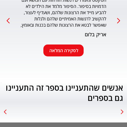
הטקסט ומעוררים רגשות הזדהות עם הנושא ועם 
הדמויות בסיפור. הסיפור מלמד את הילדים לא 
כמו כ
להביע מייד את הרצונות שלהם, ושעדיף לעצור, 
להקשיב לרגשות האמיתיים שלהם ולגלות 
עמוד
שאפשר לבטא את הרצונות שלהם בכנות ובאומץ, 
תוך התחשבות בזולת. שפת הכתיבה יפה, קולחת 
אריק בלום
ונעימה ותורמת לחוויה הרגשית של הילד. הנושא 
החינוכי-חברתי החשוב מוצג בצורה חיובית 
ורגשית בגובה העיניים של הילדים. מומלץ בחום.
לסקירה המלאה
אנשים שהתעניינו בספר זה התעניינו
גם בספרים