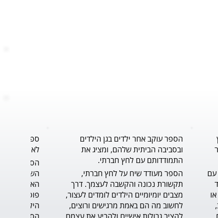
הספר עוקב אחר ילדים בגן הילדים
ספר נוגע ללב
ובסביבה הביתית שלהם, ומציג את
לאורך תהליך 
התמודדותם עם לחץ חברתי.
הסיפור נותן פתרון, כלי, להתמודדות עם 
הספר מעודד שיח על לחץ חברתי, 
הדילמה ברגע האמת, ומחזק את הילד 
תקשורת נכונה והקשבה לעצמך. דרך 
שצריך לעמוד על שלו, דבר לא פשוט או 
מצבים יומיומיים הילדים לומדים לעצור, 
קל. הכתיבה טובה, הסיפור בעל קצב, 
לחשוב מה הם באמת מרגישים ורוצים, 
בגובה עיניי הקורא הצעיר. הדיאלוגים 
להציב גבולות אישיים ולהביע את עצמם 