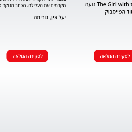
The Girl with the Book נועה
וד הפייסבוק
שמתאים לראשית הקריאה. האיורים
יעל צין, נוריתה
הבעה ודינמיות. מומלץ.
לסקירה המלאה
לסקירה המלאה