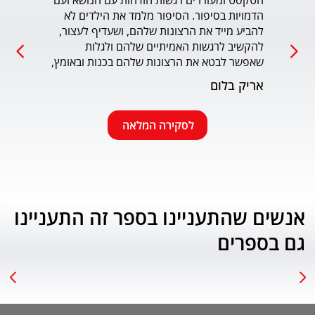
הטקסט ומעוררים רגשות הזדהות עם הנושא ועם 
הדמויות בסיפור. הסיפור מלמד את הילדים לא 
כמו כ
להביע מייד את הרצונות שלהם, ושעדיף לעצור, 
להקשיב לרגשות האמיתיים שלהם ולגלות 
עמוד
שאפשר לבטא את הרצונות שלהם בכנות ובאומץ, 
תוך התחשבות בזולת. שפת הכתיבה יפה, קולחת 
אריק בלום
ונעימה ותורמת לחוויה הרגשית של הילד. הנושא 
החינוכי-חברתי החשוב מוצג בצורה חיובית 
ורגשית בגובה העיניים של הילדים. מומלץ בחום.
לסקירה המלאה
אנשים שהתעניינו בספר זה התעניינו
גם בספרים