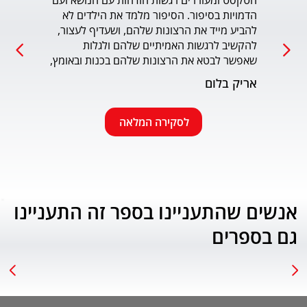
הטקסט ומעוררים רגשות הזדהות עם הנושא ועם 
הדמויות בסיפור. הסיפור מלמד את הילדים לא 
כמו כ
להביע מייד את הרצונות שלהם, ושעדיף לעצור, 
להקשיב לרגשות האמיתיים שלהם ולגלות 
עמוד
שאפשר לבטא את הרצונות שלהם בכנות ובאומץ, 
תוך התחשבות בזולת. שפת הכתיבה יפה, קולחת 
אריק בלום
ונעימה ותורמת לחוויה הרגשית של הילד. הנושא 
החינוכי-חברתי החשוב מוצג בצורה חיובית 
ורגשית בגובה העיניים של הילדים. מומלץ בחום.
לסקירה המלאה
אנשים שהתעניינו בספר זה התעניינו
גם בספרים