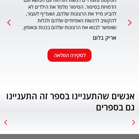
הטקסט ומעוררים רגשות הזדהות עם הנושא ועם 
הדמויות בסיפור. הסיפור מלמד את הילדים לא 
כמו כ
להביע מייד את הרצונות שלהם, ושעדיף לעצור, 
להקשיב לרגשות האמיתיים שלהם ולגלות 
עמוד
שאפשר לבטא את הרצונות שלהם בכנות ובאומץ, 
תוך התחשבות בזולת. שפת הכתיבה יפה, קולחת 
אריק בלום
ונעימה ותורמת לחוויה הרגשית של הילד. הנושא 
החינוכי-חברתי החשוב מוצג בצורה חיובית 
ורגשית בגובה העיניים של הילדים. מומלץ בחום.
לסקירה המלאה
אנשים שהתעניינו בספר זה התעניינו
גם בספרים