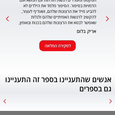
הטקסט ומעוררים רגשות הזדהות עם הנושא ועם 
הדמויות בסיפור. הסיפור מלמד את הילדים לא 
כמו כ
להביע מייד את הרצונות שלהם, ושעדיף לעצור, 
להקשיב לרגשות האמיתיים שלהם ולגלות 
עמוד
שאפשר לבטא את הרצונות שלהם בכנות ובאומץ, 
תוך התחשבות בזולת. שפת הכתיבה יפה, קולחת 
אריק בלום
ונעימה ותורמת לחוויה הרגשית של הילד. הנושא 
החינוכי-חברתי החשוב מוצג בצורה חיובית 
ורגשית בגובה העיניים של הילדים. מומלץ בחום.
לסקירה המלאה
אנשים שהתעניינו בספר זה התעניינו
גם בספרים