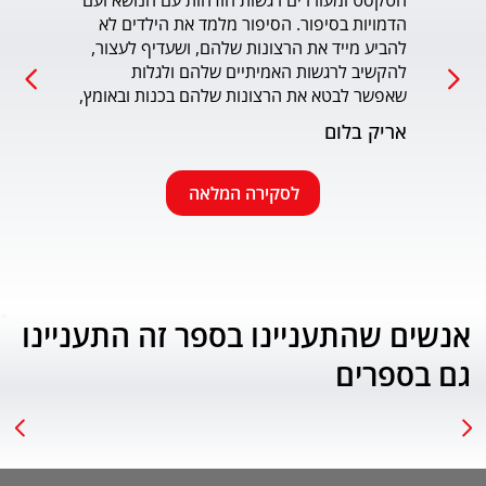
הטקסט ומעוררים רגשות הזדהות עם הנושא ועם 
הדמויות בסיפור. הסיפור מלמד את הילדים לא 
כמו כ
להביע מייד את הרצונות שלהם, ושעדיף לעצור, 
להקשיב לרגשות האמיתיים שלהם ולגלות 
עמוד
שאפשר לבטא את הרצונות שלהם בכנות ובאומץ, 
תוך התחשבות בזולת. שפת הכתיבה יפה, קולחת 
אריק בלום
ונעימה ותורמת לחוויה הרגשית של הילד. הנושא 
החינוכי-חברתי החשוב מוצג בצורה חיובית 
ורגשית בגובה העיניים של הילדים. מומלץ בחום.
לסקירה המלאה
אנשים שהתעניינו בספר זה התעניינו
גם בספרים