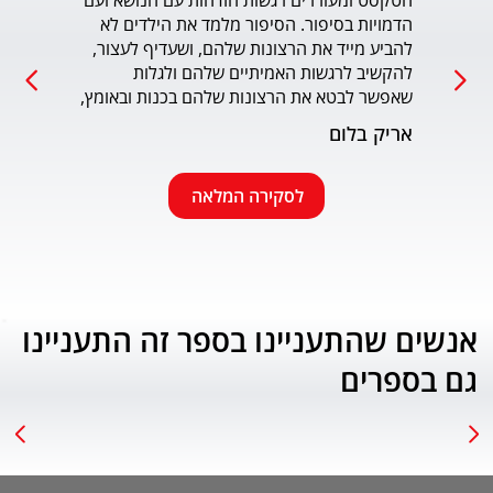
הטקסט ומעוררים רגשות הזדהות עם הנושא ועם 
הדמויות בסיפור. הסיפור מלמד את הילדים לא 
כמו כ
להביע מייד את הרצונות שלהם, ושעדיף לעצור, 
להקשיב לרגשות האמיתיים שלהם ולגלות 
עמוד
שאפשר לבטא את הרצונות שלהם בכנות ובאומץ, 
תוך התחשבות בזולת. שפת הכתיבה יפה, קולחת 
אריק בלום
ונעימה ותורמת לחוויה הרגשית של הילד. הנושא 
החינוכי-חברתי החשוב מוצג בצורה חיובית 
ורגשית בגובה העיניים של הילדים. מומלץ בחום.
לסקירה המלאה
אנשים שהתעניינו בספר זה התעניינו
גם בספרים