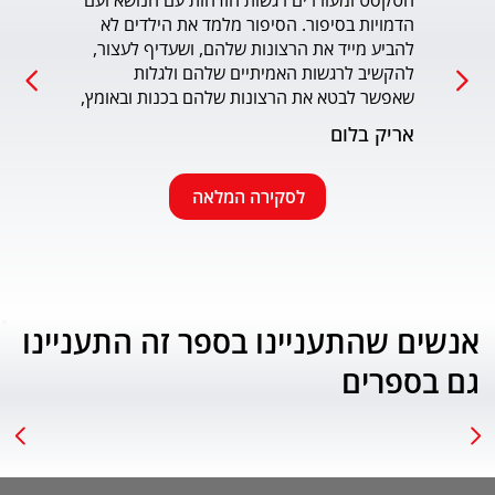
הטקסט ומעוררים רגשות הזדהות עם הנושא ועם 
הדמויות בסיפור. הסיפור מלמד את הילדים לא 
כמו כ
להביע מייד את הרצונות שלהם, ושעדיף לעצור, 
להקשיב לרגשות האמיתיים שלהם ולגלות 
עמוד
שאפשר לבטא את הרצונות שלהם בכנות ובאומץ, 
תוך התחשבות בזולת. שפת הכתיבה יפה, קולחת 
אריק בלום
ונעימה ותורמת לחוויה הרגשית של הילד. הנושא 
החינוכי-חברתי החשוב מוצג בצורה חיובית 
ורגשית בגובה העיניים של הילדים. מומלץ בחום.
לסקירה המלאה
אנשים שהתעניינו בספר זה התעניינו
גם בספרים