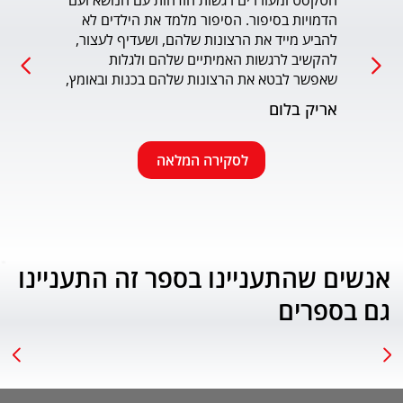
הטקסט ומעוררים רגשות הזדהות עם הנושא ועם 
הדמויות בסיפור. הסיפור מלמד את הילדים לא 
כמו כ
להביע מייד את הרצונות שלהם, ושעדיף לעצור, 
להקשיב לרגשות האמיתיים שלהם ולגלות 
עמוד
שאפשר לבטא את הרצונות שלהם בכנות ובאומץ, 
תוך התחשבות בזולת. שפת הכתיבה יפה, קולחת 
אריק בלום
ונעימה ותורמת לחוויה הרגשית של הילד. הנושא 
החינוכי-חברתי החשוב מוצג בצורה חיובית 
ורגשית בגובה העיניים של הילדים. מומלץ בחום.
לסקירה המלאה
אנשים שהתעניינו בספר זה התעניינו
גם בספרים