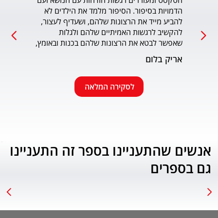
הטקסט ומעוררים רגשות הזדהות עם הנושא ועם 
הדמויות בסיפור. הסיפור מלמד את הילדים לא 
כמו כ
להביע מייד את הרצונות שלהם, ושעדיף לעצור, 
להקשיב לרגשות האמיתיים שלהם ולגלות 
עמוד
שאפשר לבטא את הרצונות שלהם בכנות ובאומץ, 
תוך התחשבות בזולת. שפת הכתיבה יפה, קולחת 
אריק בלום
ונעימה ותורמת לחוויה הרגשית של הילד. הנושא 
החינוכי-חברתי החשוב מוצג בצורה חיובית 
ורגשית בגובה העיניים של הילדים. מומלץ בחום.
לסקירה המלאה
אנשים שהתעניינו בספר זה התעניינו
גם בספרים