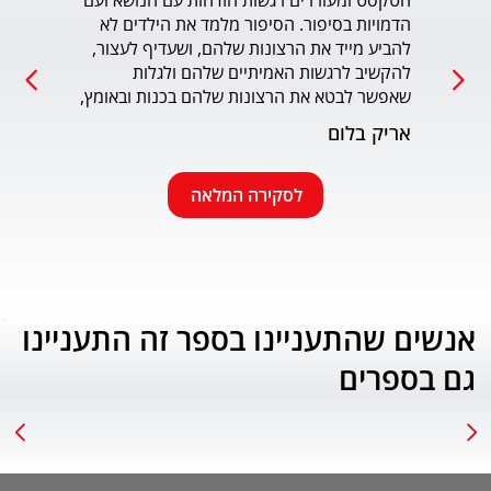
הטקסט ומעוררים רגשות הזדהות עם הנושא ועם 
הדמויות בסיפור. הסיפור מלמד את הילדים לא 
כמו כ
להביע מייד את הרצונות שלהם, ושעדיף לעצור, 
להקשיב לרגשות האמיתיים שלהם ולגלות 
עמוד
שאפשר לבטא את הרצונות שלהם בכנות ובאומץ, 
תוך התחשבות בזולת. שפת הכתיבה יפה, קולחת 
אריק בלום
ונעימה ותורמת לחוויה הרגשית של הילד. הנושא 
החינוכי-חברתי החשוב מוצג בצורה חיובית 
ורגשית בגובה העיניים של הילדים. מומלץ בחום.
לסקירה המלאה
אנשים שהתעניינו בספר זה התעניינו
גם בספרים