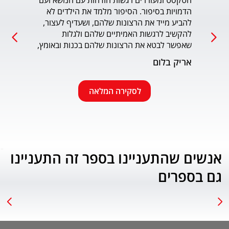
הטקסט ומעוררים רגשות הזדהות עם הנושא ועם 
הדמויות בסיפור. הסיפור מלמד את הילדים לא 
כמו כ
להביע מייד את הרצונות שלהם, ושעדיף לעצור, 
להקשיב לרגשות האמיתיים שלהם ולגלות 
עמוד
שאפשר לבטא את הרצונות שלהם בכנות ובאומץ, 
תוך התחשבות בזולת. שפת הכתיבה יפה, קולחת 
אריק בלום
ונעימה ותורמת לחוויה הרגשית של הילד. הנושא 
החינוכי-חברתי החשוב מוצג בצורה חיובית 
ורגשית בגובה העיניים של הילדים. מומלץ בחום.
לסקירה המלאה
אנשים שהתעניינו בספר זה התעניינו
גם בספרים