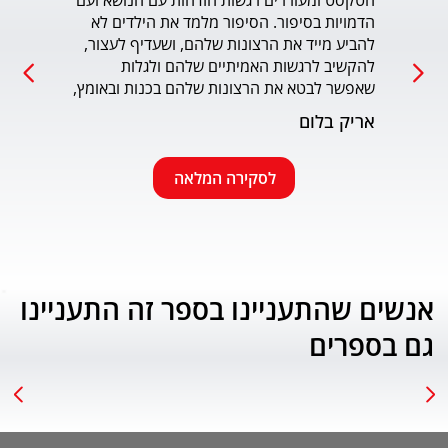
הטקסט ומעוררים רגשות הזדהות עם הנושא ועם 
הדמויות בסיפור. הסיפור מלמד את הילדים לא 
כמו כ
להביע מייד את הרצונות שלהם, ושעדיף לעצור, 
להקשיב לרגשות האמיתיים שלהם ולגלות 
עמוד
שאפשר לבטא את הרצונות שלהם בכנות ובאומץ, 
תוך התחשבות בזולת. שפת הכתיבה יפה, קולחת 
אריק בלום
ונעימה ותורמת לחוויה הרגשית של הילד. הנושא 
החינוכי-חברתי החשוב מוצג בצורה חיובית 
ורגשית בגובה העיניים של הילדים. מומלץ בחום.
לסקירה המלאה
אנשים שהתעניינו בספר זה התעניינו
גם בספרים