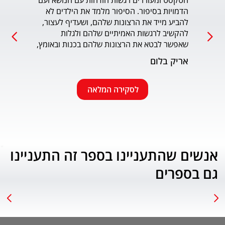
הטקסט ומעוררים רגשות הזדהות עם הנושא ועם 
הדמויות בסיפור. הסיפור מלמד את הילדים לא 
כמו כ
להביע מייד את הרצונות שלהם, ושעדיף לעצור, 
להקשיב לרגשות האמיתיים שלהם ולגלות 
עמוד
שאפשר לבטא את הרצונות שלהם בכנות ובאומץ, 
תוך התחשבות בזולת. שפת הכתיבה יפה, קולחת 
אריק בלום
ונעימה ותורמת לחוויה הרגשית של הילד. הנושא 
החינוכי-חברתי החשוב מוצג בצורה חיובית 
ורגשית בגובה העיניים של הילדים. מומלץ בחום.
לסקירה המלאה
אנשים שהתעניינו בספר זה התעניינו
גם בספרים