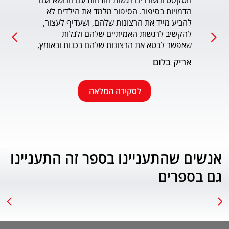
הטקסט ומעוררים רגשות הזדהות עם הנושא ועם 
הדמויות בסיפור. הסיפור מלמד את הילדים לא 
כמו כ
להביע מייד את הרצונות שלהם, ושעדיף לעצור, 
להקשיב לרגשות האמיתיים שלהם ולגלות 
עמוד
שאפשר לבטא את הרצונות שלהם בכנות ובאומץ, 
תוך התחשבות בזולת. שפת הכתיבה יפה, קולחת 
אריק בלום
ונעימה ותורמת לחוויה הרגשית של הילד. הנושא 
החינוכי-חברתי החשוב מוצג בצורה חיובית 
ורגשית בגובה העיניים של הילדים. מומלץ בחום.
לסקירה המלאה
אנשים שהתעניינו בספר זה התעניינו
גם בספרים