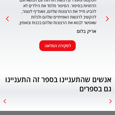
הטקסט ומעוררים רגשות הזדהות עם הנושא ועם 
הדמויות בסיפור. הסיפור מלמד את הילדים לא 
כמו כ
להביע מייד את הרצונות שלהם, ושעדיף לעצור, 
להקשיב לרגשות האמיתיים שלהם ולגלות 
עמוד
שאפשר לבטא את הרצונות שלהם בכנות ובאומץ, 
תוך התחשבות בזולת. שפת הכתיבה יפה, קולחת 
אריק בלום
ונעימה ותורמת לחוויה הרגשית של הילד. הנושא 
החינוכי-חברתי החשוב מוצג בצורה חיובית 
ורגשית בגובה העיניים של הילדים. מומלץ בחום.
לסקירה המלאה
אנשים שהתעניינו בספר זה התעניינו
גם בספרים