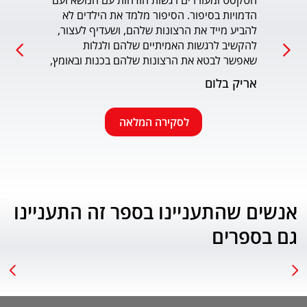
הטקסט ומעוררים רגשות הזדהות עם הנושא ועם 
הדמויות בסיפור. הסיפור מלמד את הילדים לא 
כמו כ
להביע מייד את הרצונות שלהם, ושעדיף לעצור, 
להקשיב לרגשות האמיתיים שלהם ולגלות 
עמוד
שאפשר לבטא את הרצונות שלהם בכנות ובאומץ, 
תוך התחשבות בזולת. שפת הכתיבה יפה, קולחת 
אריק בלום
ונעימה ותורמת לחוויה הרגשית של הילד. הנושא 
החינוכי-חברתי החשוב מוצג בצורה חיובית 
ורגשית בגובה העיניים של הילדים. מומלץ בחום.
לסקירה המלאה
אנשים שהתעניינו בספר זה התעניינו
גם בספרים