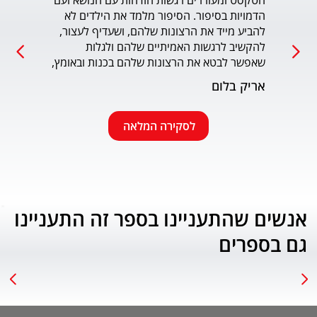
הטקסט ומעוררים רגשות הזדהות עם הנושא ועם 
הדמויות בסיפור. הסיפור מלמד את הילדים לא 
כמו כ
להביע מייד את הרצונות שלהם, ושעדיף לעצור, 
להקשיב לרגשות האמיתיים שלהם ולגלות 
עמוד
שאפשר לבטא את הרצונות שלהם בכנות ובאומץ, 
תוך התחשבות בזולת. שפת הכתיבה יפה, קולחת 
אריק בלום
ונעימה ותורמת לחוויה הרגשית של הילד. הנושא 
החינוכי-חברתי החשוב מוצג בצורה חיובית 
ורגשית בגובה העיניים של הילדים. מומלץ בחום.
לסקירה המלאה
אנשים שהתעניינו בספר זה התעניינו
גם בספרים