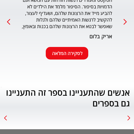
הטקסט ומעוררים רגשות הזדהות עם הנושא ועם 
הדמויות בסיפור. הסיפור מלמד את הילדים לא 
כמו כ
להביע מייד את הרצונות שלהם, ושעדיף לעצור, 
להקשיב לרגשות האמיתיים שלהם ולגלות 
עמוד
שאפשר לבטא את הרצונות שלהם בכנות ובאומץ, 
תוך התחשבות בזולת. שפת הכתיבה יפה, קולחת 
אריק בלום
ונעימה ותורמת לחוויה הרגשית של הילד. הנושא 
החינוכי-חברתי החשוב מוצג בצורה חיובית 
ורגשית בגובה העיניים של הילדים. מומלץ בחום.
לסקירה המלאה
אנשים שהתעניינו בספר זה התעניינו
גם בספרים