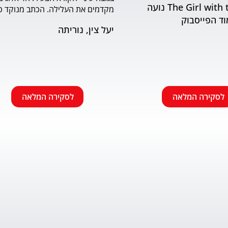
The Girl with the Book נועה
וד הפייסבוק
שמתאים לראשית הקריאה. האיורים
יעל צין, נוריתה
הבעה ודינמיות. מומלץ.
לסקירה המלאה
לסקירה המלאה