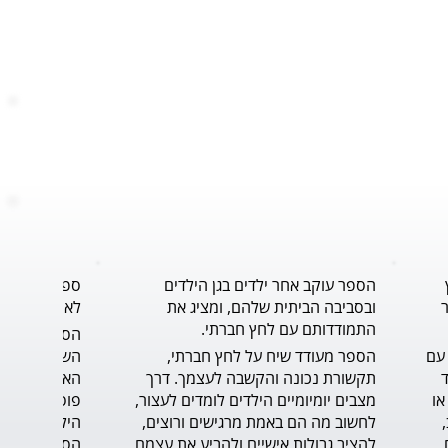
הספר עוקב אחר ילדים בגן הילדים
ספר נוגע ללב
ובסביבה הביתית שלהם, ומציג את
לאורך תהליך 
התמודדותם עם לחץ חברתי.
הסיפור נותן פתרון, כלי, להתמודדות עם 
הספר מעודד שיח על לחץ חברתי, 
הדילמה ברגע האמת, ומחזק את הילד 
תקשורת נכונה והקשבה לעצמך. דרך 
שצריך לעמוד על שלו, דבר לא פשוט או 
מצבים יומיומיים הילדים לומדים לעצור, 
קל. הכתיבה טובה, הסיפור בעל קצב, 
לחשוב מה הם באמת מרגישים ורוצים, 
בגובה עיניי הקורא הצעיר. הדיאלוגים 
להציב גבולות אישיים ולהביע את עצמם 