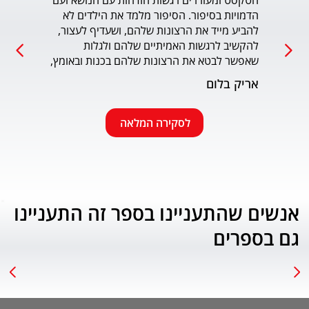
הטקסט ומעוררים רגשות הזדהות עם הנושא ועם 
הדמויות בסיפור. הסיפור מלמד את הילדים לא 
כמו כ
להביע מייד את הרצונות שלהם, ושעדיף לעצור, 
להקשיב לרגשות האמיתיים שלהם ולגלות 
עמוד
שאפשר לבטא את הרצונות שלהם בכנות ובאומץ, 
תוך התחשבות בזולת. שפת הכתיבה יפה, קולחת 
אריק בלום
ונעימה ותורמת לחוויה הרגשית של הילד. הנושא 
החינוכי-חברתי החשוב מוצג בצורה חיובית 
ורגשית בגובה העיניים של הילדים. מומלץ בחום.
לסקירה המלאה
אנשים שהתעניינו בספר זה התעניינו
גם בספרים