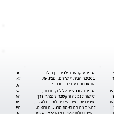
הספר עוקב אחר ילדים בגן הילדים
ספר נוגע ללב
ובסביבה הביתית שלהם, ומציג את
לאורך תהליך 
התמודדותם עם לחץ חברתי.
הסיפור נותן פתרון, כלי, להתמודדות עם 
הספר מעודד שיח על לחץ חברתי, 
הדילמה ברגע האמת, ומחזק את הילד 
תקשורת נכונה והקשבה לעצמך. דרך 
שצריך לעמוד על שלו, דבר לא פשוט או 
מצבים יומיומיים הילדים לומדים לעצור, 
קל. הכתיבה טובה, הסיפור בעל קצב, 
לחשוב מה הם באמת מרגישים ורוצים, 
בגובה עיניי הקורא הצעיר. הדיאלוגים 
להציב גבולות אישיים ולהביע את עצמם 