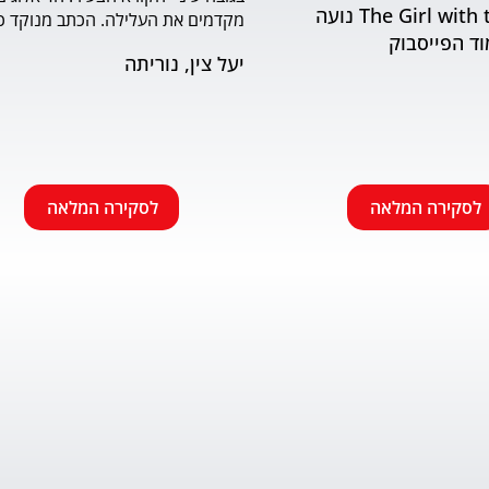
The Girl with the Book נועה
וד הפייסבוק
שמתאים לראשית הקריאה. האיורים
יעל צין, נוריתה
הבעה ודינמיות. מומלץ.
לסקירה המלאה
לסקירה המלאה