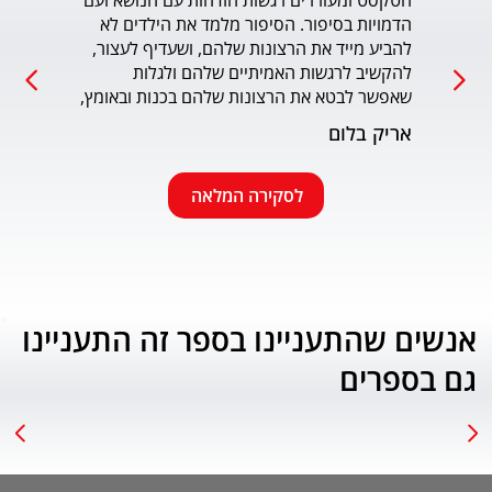
הטקסט ומעוררים רגשות הזדהות עם הנושא ועם 
הדמויות בסיפור. הסיפור מלמד את הילדים לא 
כמו כ
להביע מייד את הרצונות שלהם, ושעדיף לעצור, 
להקשיב לרגשות האמיתיים שלהם ולגלות 
עמוד
שאפשר לבטא את הרצונות שלהם בכנות ובאומץ, 
תוך התחשבות בזולת. שפת הכתיבה יפה, קולחת 
אריק בלום
ונעימה ותורמת לחוויה הרגשית של הילד. הנושא 
החינוכי-חברתי החשוב מוצג בצורה חיובית 
ורגשית בגובה העיניים של הילדים. מומלץ בחום.
לסקירה המלאה
אנשים שהתעניינו בספר זה התעניינו
גם בספרים