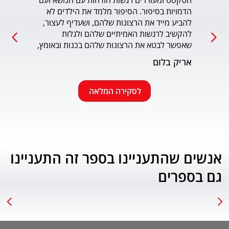
הטקסט ומעוררים רגשות הזדהות עם הנושא ועם 
הדמויות בסיפור. הסיפור מלמד את הילדים לא 
כמו כ
להביע מייד את הרצונות שלהם, ושעדיף לעצור, 
להקשיב לרגשות האמיתיים שלהם ולגלות 
עמוד
שאפשר לבטא את הרצונות שלהם בכנות ובאומץ, 
תוך התחשבות בזולת. שפת הכתיבה יפה, קולחת 
אריק בלום
ונעימה ותורמת לחוויה הרגשית של הילד. הנושא 
החינוכי-חברתי החשוב מוצג בצורה חיובית 
ורגשית בגובה העיניים של הילדים. מומלץ בחום.
לסקירה המלאה
אנשים שהתעניינו בספר זה התעניינו
גם בספרים