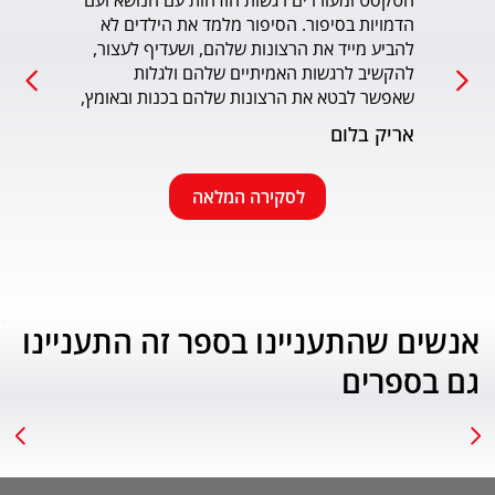
הטקסט ומעוררים רגשות הזדהות עם הנושא ועם 
הדמויות בסיפור. הסיפור מלמד את הילדים לא 
כמו כ
להביע מייד את הרצונות שלהם, ושעדיף לעצור, 
להקשיב לרגשות האמיתיים שלהם ולגלות 
עמוד
שאפשר לבטא את הרצונות שלהם בכנות ובאומץ, 
תוך התחשבות בזולת. שפת הכתיבה יפה, קולחת 
אריק בלום
ונעימה ותורמת לחוויה הרגשית של הילד. הנושא 
החינוכי-חברתי החשוב מוצג בצורה חיובית 
ורגשית בגובה העיניים של הילדים. מומלץ בחום.
לסקירה המלאה
אנשים שהתעניינו בספר זה התעניינו
גם בספרים