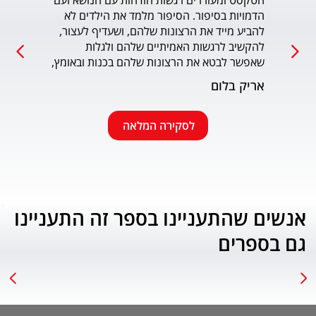
הטקסט ומעוררים רגשות הזדהות עם הנושא ועם 
הדמויות בסיפור. הסיפור מלמד את הילדים לא 
כמו כ
להביע מייד את הרצונות שלהם, ושעדיף לעצור, 
להקשיב לרגשות האמיתיים שלהם ולגלות 
עמוד
שאפשר לבטא את הרצונות שלהם בכנות ובאומץ, 
תוך התחשבות בזולת. שפת הכתיבה יפה, קולחת 
אריק בלום
ונעימה ותורמת לחוויה הרגשית של הילד. הנושא 
החינוכי-חברתי החשוב מוצג בצורה חיובית 
ורגשית בגובה העיניים של הילדים. מומלץ בחום.
לסקירה המלאה
אנשים שהתעניינו בספר זה התעניינו
גם בספרים