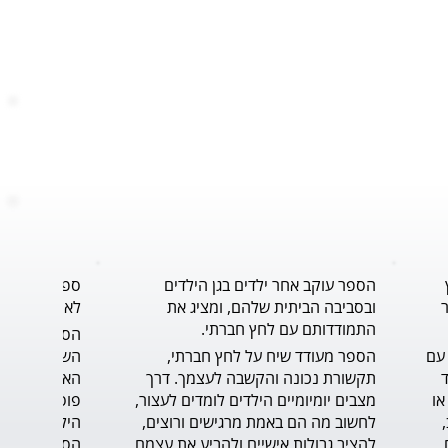
הספר עוקב אחר ילדים בגן הילדים
ספר נוגע ללב
ובסביבה הביתית שלהם, ומציג את
לאורך תהליך 
התמודדותם עם לחץ חברתי.
הסיפור נותן פתרון, כלי, להתמודדות עם 
הספר מעודד שיח על לחץ חברתי, 
הדילמה ברגע האמת, ומחזק את הילד 
תקשורת נכונה והקשבה לעצמך. דרך 
שצריך לעמוד על שלו, דבר לא פשוט או 
מצבים יומיומיים הילדים לומדים לעצור, 
קל. הכתיבה טובה, הסיפור בעל קצב, 
לחשוב מה הם באמת מרגישים ורוצים, 
בגובה עיניי הקורא הצעיר. הדיאלוגים 
להציב גבולות אישיים ולהביע את עצמם 