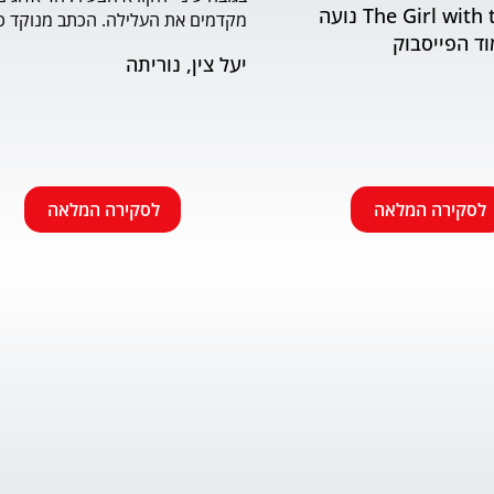
The Girl with the Book נועה
וד הפייסבוק
שמתאים לראשית הקריאה. האיורים
יעל צין, נוריתה
הבעה ודינמיות. מומלץ.
לסקירה המלאה
לסקירה המלאה