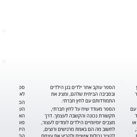
הספר עוקב אחר ילדים בגן הילדים
ספר נוגע ללב
ובסביבה הביתית שלהם, ומציג את
לאורך תהליך 
התמודדותם עם לחץ חברתי.
הסיפור נותן פתרון, כלי, להתמודדות עם 
הספר מעודד שיח על לחץ חברתי, 
הדילמה ברגע האמת, ומחזק את הילד 
תקשורת נכונה והקשבה לעצמך. דרך 
שצריך לעמוד על שלו, דבר לא פשוט או 
מצבים יומיומיים הילדים לומדים לעצור, 
קל. הכתיבה טובה, הסיפור בעל קצב, 
לחשוב מה הם באמת מרגישים ורוצים, 
בגובה עיניי הקורא הצעיר. הדיאלוגים 
להציב גבולות אישיים ולהביע את עצמם 