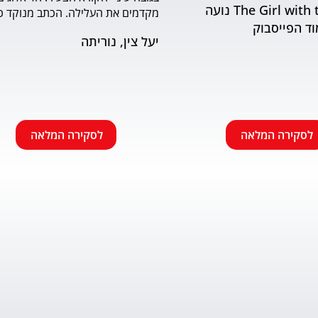
The Girl with the Book נועה
וד הפייסבוק
שמתאים לראשית הקריאה. האיורים
יעל צין, נוריתה
הבעה ודינמיות. מומלץ.
לסקירה המלאה
לסקירה המלאה