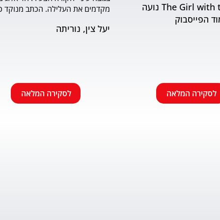
The Girl with the Book נועה
וד הפייסבוק
שמתאים לראשית הקריאה. האיורים
יעל צין, נוריתה
הבעה ודינמיות. מומלץ.
לסקירה המלאה
לסקירה המלאה