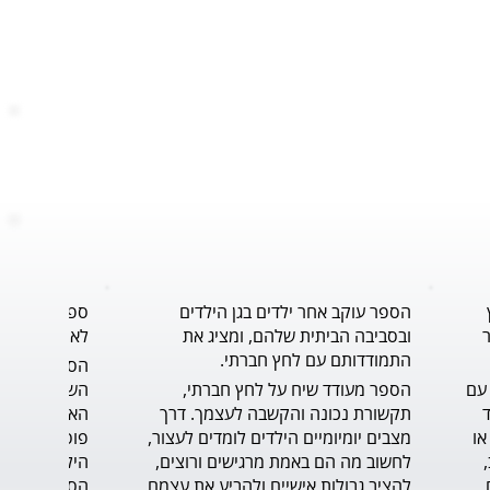
הספר עוקב אחר ילדים בגן הילדים
ספר נוגע ללב
ובסביבה הביתית שלהם, ומציג את
לאורך תהליך 
התמודדותם עם לחץ חברתי.
הסיפור נותן פתרון, כלי, להתמודדות עם 
הספר מעודד שיח על לחץ חברתי, 
הדילמה ברגע האמת, ומחזק את הילד 
תקשורת נכונה והקשבה לעצמך. דרך 
שצריך לעמוד על שלו, דבר לא פשוט או 
מצבים יומיומיים הילדים לומדים לעצור, 
קל. הכתיבה טובה, הסיפור בעל קצב, 
לחשוב מה הם באמת מרגישים ורוצים, 
בגובה עיניי הקורא הצעיר. הדיאלוגים 
להציב גבולות אישיים ולהביע את עצמם 