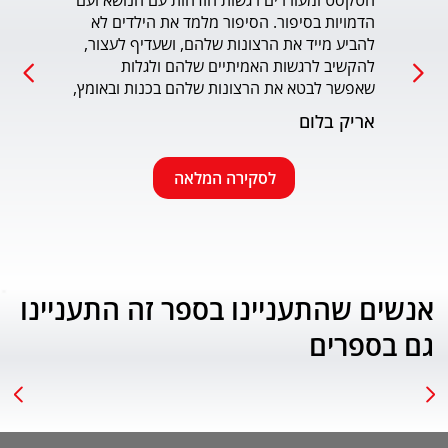
הטקסט ומעוררים רגשות הזדהות עם הנושא ועם 
הדמויות בסיפור. הסיפור מלמד את הילדים לא 
כמו כ
להביע מייד את הרצונות שלהם, ושעדיף לעצור, 
להקשיב לרגשות האמיתיים שלהם ולגלות 
עמוד
שאפשר לבטא את הרצונות שלהם בכנות ובאומץ, 
תוך התחשבות בזולת. שפת הכתיבה יפה, קולחת 
אריק בלום
ונעימה ותורמת לחוויה הרגשית של הילד. הנושא 
החינוכי-חברתי החשוב מוצג בצורה חיובית 
ורגשית בגובה העיניים של הילדים. מומלץ בחום.
לסקירה המלאה
אנשים שהתעניינו בספר זה התעניינו
גם בספרים