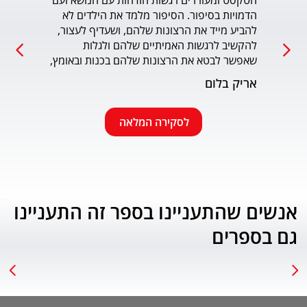
הטקסט ומעוררים רגשות הזדהות עם הנושא ועם 
הדמויות בסיפור. הסיפור מלמד את הילדים לא 
כמו כ
להביע מייד את הרצונות שלהם, ושעדיף לעצור, 
להקשיב לרגשות האמיתיים שלהם ולגלות 
עמוד
שאפשר לבטא את הרצונות שלהם בכנות ובאומץ, 
תוך התחשבות בזולת. שפת הכתיבה יפה, קולחת 
אריק בלום
ונעימה ותורמת לחוויה הרגשית של הילד. הנושא 
החינוכי-חברתי החשוב מוצג בצורה חיובית 
ורגשית בגובה העיניים של הילדים. מומלץ בחום.
לסקירה המלאה
אנשים שהתעניינו בספר זה התעניינו
גם בספרים