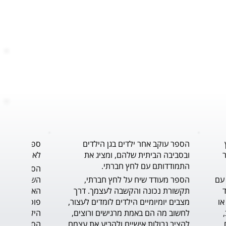
הספר עוקב אחר ילדים בגן הילדים
ספר נוגע ללב
ובסביבה הביתית שלהם, ומציג את
לאורך תהליך 
התמודדותם עם לחץ חברתי.
הסיפור נותן פתרון, כלי, להתמודדות עם 
הספר מעודד שיח על לחץ חברתי, 
הדילמה ברגע האמת, ומחזק את הילד 
תקשורת נכונה והקשבה לעצמך. דרך 
שצריך לעמוד על שלו, דבר לא פשוט או 
מצבים יומיומיים הילדים לומדים לעצור, 
קל. הכתיבה טובה, הסיפור בעל קצב, 
לחשוב מה הם באמת מרגישים ורוצים, 
בגובה עיניי הקורא הצעיר. הדיאלוגים 
להציב גבולות אישיים ולהביע את עצמם 