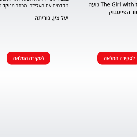
The Girl with the Book נועה
וד הפייסבוק
שמתאים לראשית הקריאה. האיורים
יעל צין, נוריתה
הבעה ודינמיות. מומלץ.
לסקירה המלאה
לסקירה המלאה