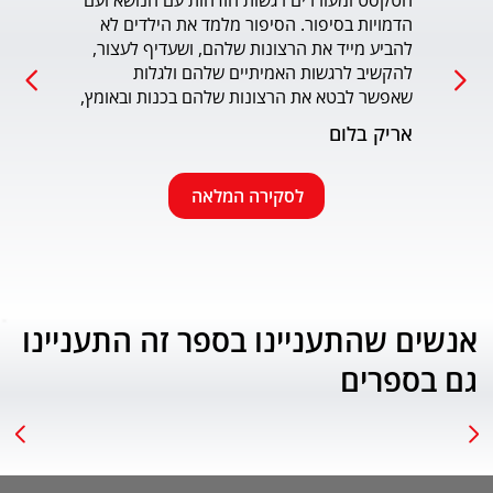
הטקסט ומעוררים רגשות הזדהות עם הנושא ועם 
הדמויות בסיפור. הסיפור מלמד את הילדים לא 
כמו כ
להביע מייד את הרצונות שלהם, ושעדיף לעצור, 
להקשיב לרגשות האמיתיים שלהם ולגלות 
עמוד
שאפשר לבטא את הרצונות שלהם בכנות ובאומץ, 
תוך התחשבות בזולת. שפת הכתיבה יפה, קולחת 
אריק בלום
ונעימה ותורמת לחוויה הרגשית של הילד. הנושא 
החינוכי-חברתי החשוב מוצג בצורה חיובית 
ורגשית בגובה העיניים של הילדים. מומלץ בחום.
לסקירה המלאה
אנשים שהתעניינו בספר זה התעניינו
גם בספרים