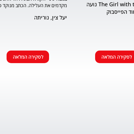
The Girl with the Book נועה
וד הפייסבוק
שמתאים לראשית הקריאה. האיורים
יעל צין, נוריתה
הבעה ודינמיות. מומלץ.
לסקירה המלאה
לסקירה המלאה