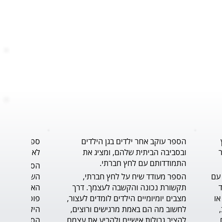
הספר עוקב אחר ילדים בגן הילדים
ספר נוגע ללב
ובסביבה הביתית שלהם, ומציג את
לאורך תהליך 
התמודדותם עם לחץ חברתי.
הסיפור נותן פתרון, כלי, להתמודדות עם 
הספר מעודד שיח על לחץ חברתי, 
הדילמה ברגע האמת, ומחזק את הילד 
תקשורת נכונה והקשבה לעצמך. דרך 
שצריך לעמוד על שלו, דבר לא פשוט או 
מצבים יומיומיים הילדים לומדים לעצור, 
קל. הכתיבה טובה, הסיפור בעל קצב, 
לחשוב מה הם באמת מרגישים ורוצים, 
בגובה עיניי הקורא הצעיר. הדיאלוגים 
להציב גבולות אישיים ולהביע את עצמם 