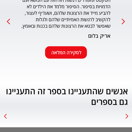
הטקסט ומעוררים רגשות הזדהות עם הנושא ועם 
הדמויות בסיפור. הסיפור מלמד את הילדים לא 
כמו כ
להביע מייד את הרצונות שלהם, ושעדיף לעצור, 
להקשיב לרגשות האמיתיים שלהם ולגלות 
עמוד
שאפשר לבטא את הרצונות שלהם בכנות ובאומץ, 
תוך התחשבות בזולת. שפת הכתיבה יפה, קולחת 
אריק בלום
ונעימה ותורמת לחוויה הרגשית של הילד. הנושא 
החינוכי-חברתי החשוב מוצג בצורה חיובית 
ורגשית בגובה העיניים של הילדים. מומלץ בחום.
לסקירה המלאה
אנשים שהתעניינו בספר זה התעניינו
גם בספרים