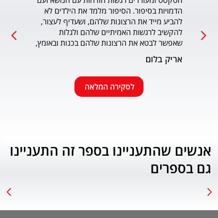
הטקסט ומעוררים רגשות הזדהות עם הנושא ועם 
הדמויות בסיפור. הסיפור מלמד את הילדים לא 
כמו כ
להביע מייד את הרצונות שלהם, ושעדיף לעצור, 
להקשיב לרגשות האמיתיים שלהם ולגלות 
עמוד
שאפשר לבטא את הרצונות שלהם בכנות ובאומץ, 
תוך התחשבות בזולת. שפת הכתיבה יפה, קולחת 
אריק בלום
ונעימה ותורמת לחוויה הרגשית של הילד. הנושא 
החינוכי-חברתי החשוב מוצג בצורה חיובית 
ורגשית בגובה העיניים של הילדים. מומלץ בחום.
לסקירה המלאה
אנשים שהתעניינו בספר זה התעניינו
גם בספרים