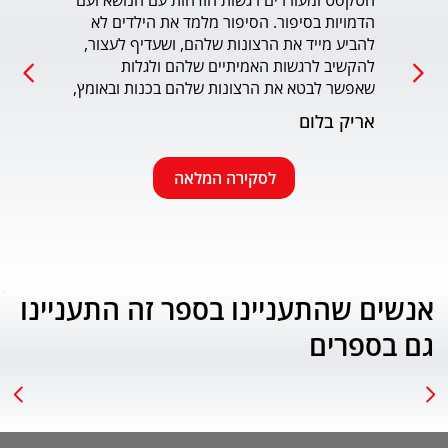
הטקסט ומעוררים רגשות הזדהות עם הנושא ועם 
הדמויות בסיפור. הסיפור מלמד את הילדים לא 
כמו כ
להביע מייד את הרצונות שלהם, ושעדיף לעצור, 
להקשיב לרגשות האמיתיים שלהם ולגלות 
עמוד
שאפשר לבטא את הרצונות שלהם בכנות ובאומץ, 
תוך התחשבות בזולת. שפת הכתיבה יפה, קולחת 
אריק בלום
ונעימה ותורמת לחוויה הרגשית של הילד. הנושא 
החינוכי-חברתי החשוב מוצג בצורה חיובית 
ורגשית בגובה העיניים של הילדים. מומלץ בחום.
לסקירה המלאה
אנשים שהתעניינו בספר זה התעניינו
גם בספרים