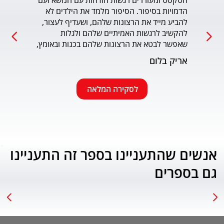
הטקסט ומעוררים רגשות הזדהות עם הנושא ועם 
הדמויות בסיפור. הסיפור מלמד את הילדים לא 
כמו כ
להביע מייד את הרצונות שלהם, ושעדיף לעצור, 
להקשיב לרגשות האמיתיים שלהם ולגלות 
עמוד
שאפשר לבטא את הרצונות שלהם בכנות ובאומץ, 
תוך התחשבות בזולת. שפת הכתיבה יפה, קולחת 
אריק בלום
ונעימה ותורמת לחוויה הרגשית של הילד. הנושא 
החינוכי-חברתי החשוב מוצג בצורה חיובית 
ורגשית בגובה העיניים של הילדים. מומלץ בחום.
לסקירה המלאה
אנשים שהתעניינו בספר זה התעניינו
גם בספרים