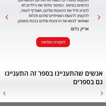
הטקסט ומעוררים רגשות הזדהות עם הנושא ועם 
הדמויות בסיפור. הסיפור מלמד את הילדים לא 
כמו כ
להביע מייד את הרצונות שלהם, ושעדיף לעצור, 
להקשיב לרגשות האמיתיים שלהם ולגלות 
עמוד
שאפשר לבטא את הרצונות שלהם בכנות ובאומץ, 
תוך התחשבות בזולת. שפת הכתיבה יפה, קולחת 
אריק בלום
ונעימה ותורמת לחוויה הרגשית של הילד. הנושא 
החינוכי-חברתי החשוב מוצג בצורה חיובית 
ורגשית בגובה העיניים של הילדים. מומלץ בחום.
לסקירה המלאה
אנשים שהתעניינו בספר זה התעניינו
גם בספרים